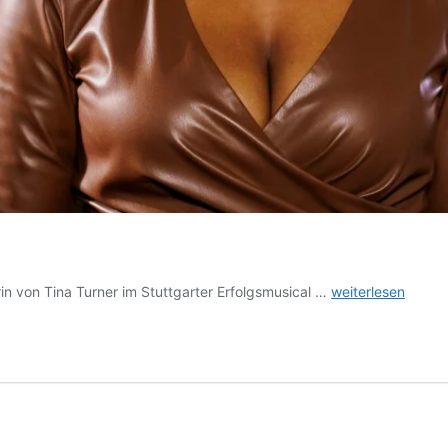
Im
rin von Tina Turner im Stuttgarter Erfolgsmusical …
weiterlesen
GesprÃ¤ch
mit
Aisata
Blackman