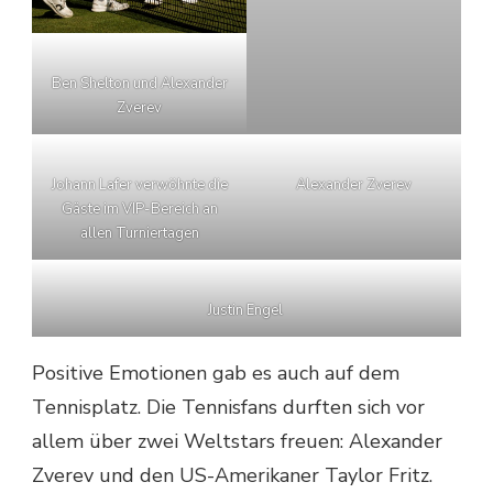
Ben Shelton und Alexander
Zverev
Johann Lafer verwöhnte die
Alexander Zverev
Gäste im VIP-Bereich an
allen Turniertagen
Justin Engel
Positive Emotionen gab es auch auf dem
Tennisplatz. Die Tennisfans durften sich vor
allem über zwei Weltstars freuen: Alexander
Zverev und den US-Amerikaner Taylor Fritz.