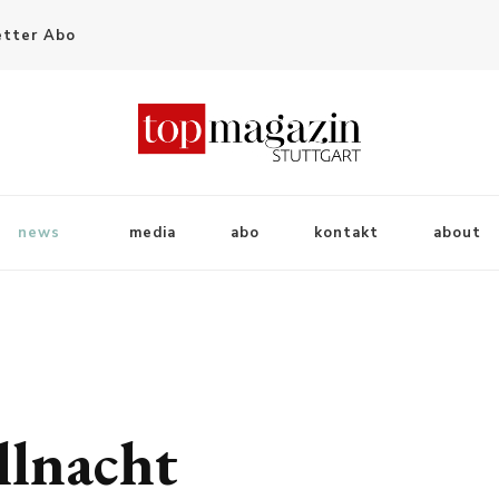
tter Abo
news
media
abo
kontakt
about
llnacht