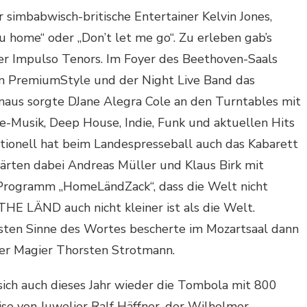
 simbabwisch-britische Entertainer Kelvin Jones,
u home“ oder „Don’t let me go“. Zu erleben gab’s
r Impulso Tenors. Im Foyer des Beethoven-Saals
on PremiumStyle und der Night Live Band das
naus sorgte DJane Alegra Cole an den Turntables mit
-Musik, Deep House, Indie, Funk und aktuellen Hits
tionell hat beim Landespresseball auch das Kabarett
lärten dabei Andreas Müller und Klaus Birk mit
Programm „HomeLändZack“, dass die Welt nicht
THE LÄND auch nicht kleiner ist als die Welt.
ten Sinne des Wortes bescherte im Mozartsaal dann
ter Magier Thorsten Strotmann.
sich auch dieses Jahr wieder die Tombola mit 800
ise von Juwelier Ralf Häffner, der Wilhelmer