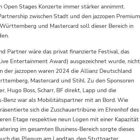
en Open Stages Konzerte immer stärker annimmt.
 Partnership zwischen Stadt und den jazzopen Premium
ürttemberg und Mastercard soll dieser Bereich in
den.
d Partner wäre das privat finanzierte Festival, das
Live Entertainment Award) ausgezeichnet wurde, nicht
der jazzopen waren 2024 die Allianz Deutschland
ttemberg, Mastercard und Stihl. Zu den Sponsoren
er, Hugo Boss, Scharr, BF direkt, Lapp und die
-Benz war als Mobilitätspartner mit an Bord. Wie
räsentierte sich die Zuschauertribüne im Ehrenhof des
eren Etage respektive neun Logen mit einer Kapazität
Catering im gesamten Business-Bereich sorgte dieses
er auch das Plenum am Landtag, den Stuttgarter