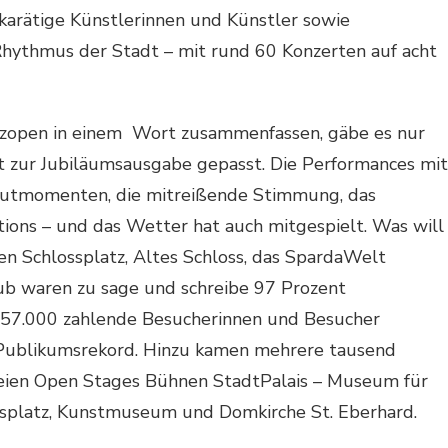
arätige Künstlerinnen und Künstler sowie
Rhythmus der Stadt – mit rund 60 Konzerten auf acht
azzopen in einem Wort zusammenfassen, gäbe es nur
hat zur Jubiläumsausgabe gepasst. Die Performances mit
autmomenten, die mitreißende Stimmung, das
tions – und das Wetter hat auch mitgespielt. Was will
n Schlossplatz, Altes Schloss, das SpardaWelt
ub waren zu sage und schreibe 97 Prozent
e. 57.000 zahlende Besucherinnen und Besucher
 Publikumsrekord. Hinzu kamen mehrere tausend
freien Open Stages Bühnen StadtPalais – Museum für
ssplatz, Kunstmuseum und Domkirche St. Eberhard.