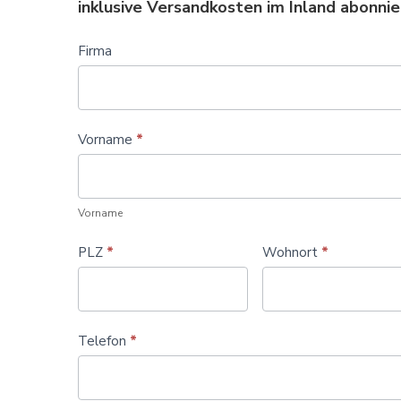
inklusive Versandkosten im Inland abonni
C
Firma
o
n
t
Vorname
*
a
c
Vorname
t
U
PLZ
*
Wohnort
*
s
Telefon
*