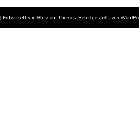
 | Entwickelt von
Blossom Themes
. Bereitgestellt von
WordPr