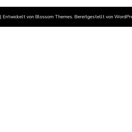
 | Entwickelt von
Blossom Themes
. Bereitgestellt von
WordPr