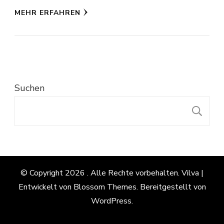
MEHR ERFAHREN
Suchen
S
© Copyright 2026
. Alle Rechte vorbehalten.
Vilva |
Entwickelt von
Blossom Themes
. Bereitgestellt von
WordPress
.