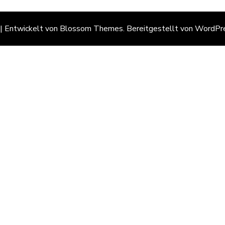
 | Entwickelt von
Blossom Themes
. Bereitgestellt von
WordPr