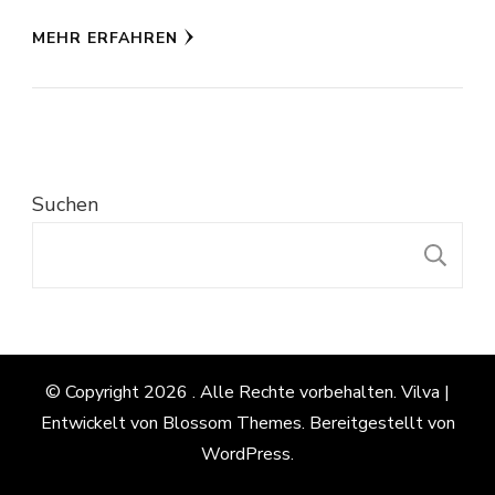
MEHR ERFAHREN
Suchen
S
© Copyright 2026
. Alle Rechte vorbehalten.
Vilva |
Entwickelt von
Blossom Themes
. Bereitgestellt von
WordPress
.