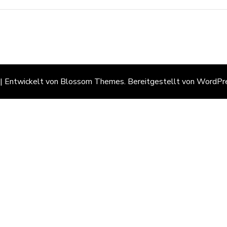
 | Entwickelt von
Blossom Themes
. Bereitgestellt von
WordPr