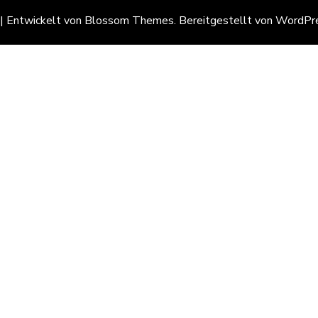
 | Entwickelt von
Blossom Themes
. Bereitgestellt von
WordPr