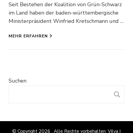
Seit Bestehen der Koalition von Grün-Schwarz
im Land haben der baden-württembergische
Ministerpräsident Winfried Kretschmann und …
MEHR ERFAHREN
Suchen
S
© Copyright 2026
. Alle Rechte vorbehalten.
Vilva |